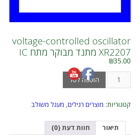
voltage-controlled oscillator
XR2207 מתנד מבוקר מתח IC
₪
35.00
כמות
A
הוספה לסל
של
l
voltage-
t
controlled
e
oscillator
r
קטגוריות:
מוצרים רגילים
,
מעגל משולב
XR2207
n
מתנד
a
מבוקר
t
מתח
i
תיאור
חוות דעת (0)
IC
v