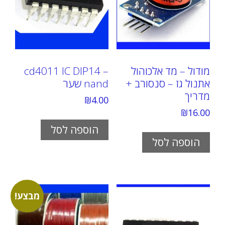
מודול – מד אלכוהול
cd4011 IC DIP14 –
אתנול גז – סנסורב +
nand שער
מדריך
₪
4.00
₪
16.00
הוספה לסל
הוספה לסל
מבצע!