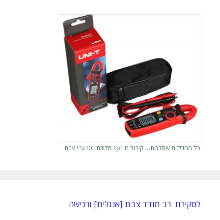
כל המדידות שחלמת… קיבול מ 1pF מדידת DC ע"י צבת
לסקירת רב מודד צבת [אנגלית] ורכישה