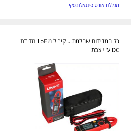
מכללת אורט סינגאלובסקי
כל המדידות שחלמת… קיבול מ 1pF מדידת
DC ע"י צבת