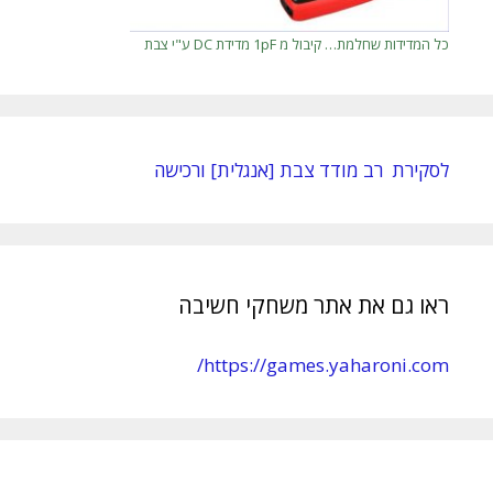
כל המדידות שחלמת… קיבול מ 1pF מדידת DC ע"י צבת
לסקירת רב מודד צבת [אנגלית] ורכישה
ראו גם את אתר משחקי חשיבה
https://games.yaharoni.com/