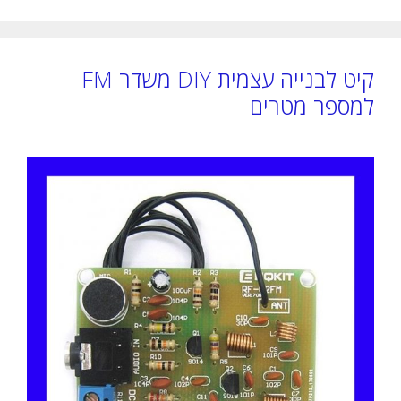
קיט לבנייה עצמית DIY משדר FM
למספר מטרים