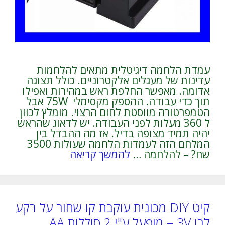
עמדת הלחמה דיגיטלית מתאים להלחמות
עדינות של מעגלים אלקטרוניים. כולל תצוגה
אדומה. מאפשר החלפת ראש במהירות ואפילו
תוך כדי עבודה. ההספק מקסימלי 75W אבל
הטמפרטורה מווסטת לחום הרצוי. מומלץ לכוון
ל 360 מעלות לפני העבודה. יש לדאוג שהראש
יהיה תמיד מצופה בדיל. אז מה ההבדל בין
המלחם הזה לעמדות הלחמה שעולות 3500
שח? – להלחמה …
להמשך קריאה
קיט DIY מכונית עוקבת קו שחור על רקע
לבן 3V – מופעל ע"י 2 סוללות AA