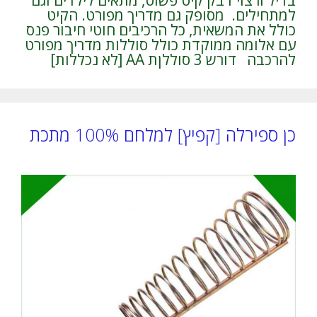
בדיל ורצוי דבק קיט פשוט, מתאים לילדים וגם
למתחילים. מסופק גם מדריך מפורט. הקיט
כולל את המשאית, כל הרכיבים חוטי חיבור פנס
עם אלומה ממוקדת כולל סוללות מדריך מפורט
להרכבה דורש 3 סוללןת AA [לא נכללות]
כן ספירלה [קפיץ] למלחם 100% מתכת