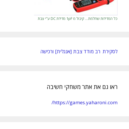
כל המדידות שחלמת… קיבול מ 1pF מדידת DC ע"י צבת
לסקירת רב מודד צבת [אנגלית] ורכישה
ראו גם את אתר משחקי חשיבה
https://games.yaharoni.com/