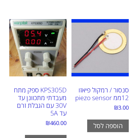
סנסור / רמקול פיאזו
KPS305D ספק מתח
12ממ piezo sensor
מעבדתי מתכוונן עד
30V עם הגבלת זרם
₪
3.00
עד 5A
₪
460.00
הוספה לסל