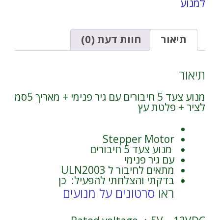
למנוע
צעד
a
5
t
חיבורים
i
עם
v
תיאור
חוות דעת (0)
גיר
e
פנימי
:
|
תיאור
מתאים
לחיבור
מנוע צעד 5 חיבורים עם גיר פנימי + מאריך 5סמ
ל
לציר + פלטת עץ
ULN2003
Stepper Motor
מנוע צעד 5 חיבורים
עם גיר פנימי
מתאים לחיבור ל ULN2003
בדקתי והצלחתי להפעיל: כן
ראו
סרטונים על מנועים