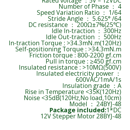
Rated voltage ：5V – 12VDC
Number of Phase ： 4
Speed Variation Ratio ： 1/64
Stride Angle ： 5.625° /64
DC resistance ： 200Ω±7%(25℃)
Idle In-traction ： 300Hz
Idle Out-traction ： 500Hz
In-traction Torque : >34.3mN.m(120Hz)
Self-positioning Torque : >34.3mN.m
Friction torque : 800-2200 gf.cm
Pull in torque : ≥450 gf.cm
Insulated resistance : >10MΩ(500V)
Insulated electricity power ：
600VAC/1mA/1s
Insulation grade ：A
Rise in Temperature <35K(120Hz)
Noise <35dB(120Hz,No load,10cm)
Model ： 24BYJ-48
Package included:
1*DC
12V Stepper Motor 28BYJ-48