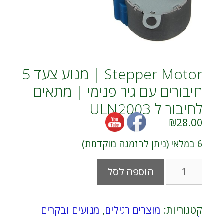
Stepper Motor | מנוע צעד 5
חיבורים עם גיר פנימי | מתאים
לחיבור ל ULN2003
₪
28.00
6 במלאי (ניתן להזמנה מוקדמת)
כמות
A
הוספה לסל
של
l
Stepper
t
Motor
e
|
r
קטגוריות:
מוצרים רגילים
,
מנועים ובקרים
מנוע
n