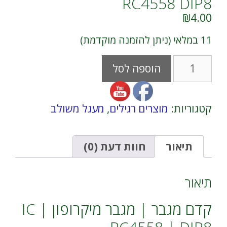
RC4558 DIP8
₪
4.00
11 במלאי (ניתן להזמנה מוקדמת)
כמות
A
הוספה לסל
של
l
קדם
t
מגבר
e
|
r
קטגוריות:
מוצרים רגילים
,
מעגל משולב
מגבר
n
מיקרופון
a
|
t
IC
i
תיאור
חוות דעת (0)
RC4558
v
DIP8
e
:
תיאור
קדם מגבר | מגבר מיקרופון | IC