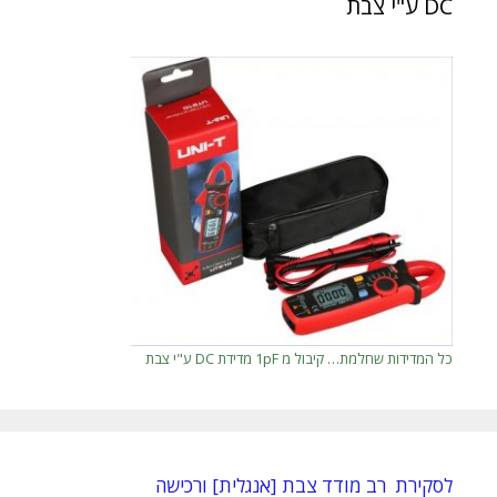
DC ע"י צבת
כל המדידות שחלמת… קיבול מ 1pF מדידת DC ע"י צבת
לסקירת רב מודד צבת [אנגלית] ורכישה