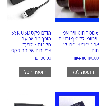
6 מטר חוט וויר-אפ
מודם פקס 56K USB –
[וירוופ] לליפוף ובניית
הופך מחשב עם
אב טיפוס או פרויקט –
חלונות 7 לבעל
חום
אפשרות שליחת פקס
המחיר
המחיר
₪
130.00
₪
4.00
₪
6.00
המקורי
הנוכחי
היה:
הוא:
₪4.00.
₪6.00.
הוספה לסל
הוספה לסל