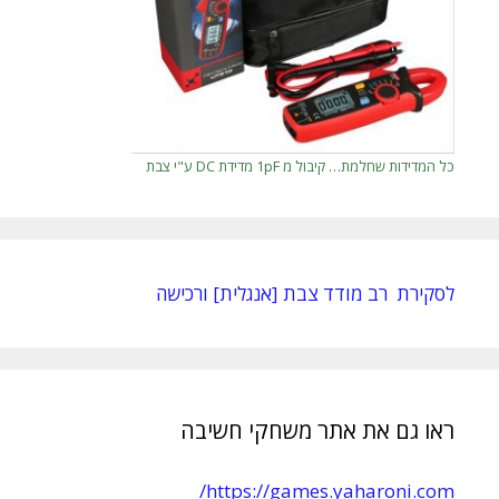
כל המדידות שחלמת… קיבול מ 1pF מדידת DC ע"י צבת
לסקירת רב מודד צבת [אנגלית] ורכישה
ראו גם את אתר משחקי חשיבה
https://games.yaharoni.com/