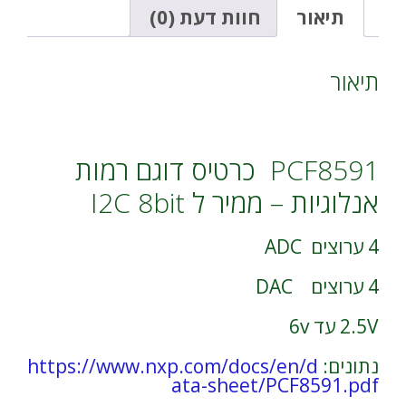
ערוצים
i
תיאור
חוות דעת (0)
-
v
ממיר
e
ל
:
תיאור
I2C
8bit
ADC
DAC
PCF8591 כרטיס דוגם רמות
אנלוגיות – ממיר ל I2C 8bit
4 ערוצים ADC
4 ערוצים DAC
2.5V עד 6v
נתונים:
https://www.nxp.com/docs/en/d
ata-sheet/PCF8591.pdf