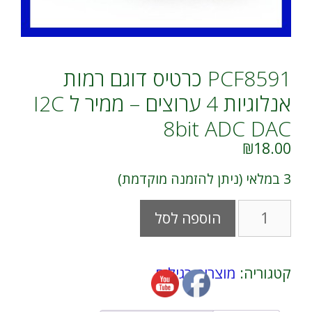
PCF8591 כרטיס דוגם רמות
אנלוגיות 4 ערוצים – ממיר ל I2C
8bit ADC DAC
₪
18.00
3 במלאי (ניתן להזמנה מוקדמת)
כמות
A
הוספה לסל
של
l
PCF8591
t
כרטיס
e
דוגם
r
קטגוריה:
מוצרים רגילים
רמות
n
אנלוגיות
a
4
t