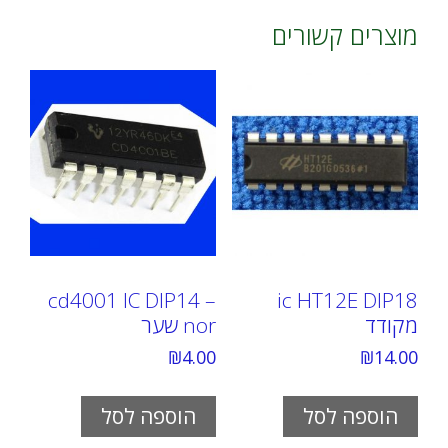
מוצרים קשורים
cd4001 IC DIP14 –
ic HT12E DIP18
מקודד
nor שער
₪
4.00
₪
14.00
הוספה לסל
הוספה לסל