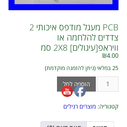
PCB מעגל מודפס איכותי 2
צדדים להלחמה או
וויראפ[עיגולים] 2X8 סמ
₪
4.00
25 במלאי (ניתן להזמנה מוקדמת)
כמות
A
הוספה לסל
של
l
PCB
t
מעגל
e
מודפס
r
קטגוריה:
מוצרים רגילים
איכותי
n
2
a
צדדים
t
להלחמה
i