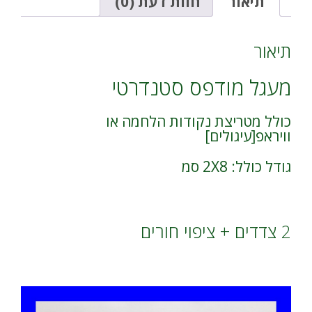
תיאור
חוות דעת (0)
או
v
וויראפ[עיגולים]
e
2X8
:
תיאור
סמ
מעגל מודפס סטנדרטי
כולל מטריצת נקודות הלחמה או
וויראפ[עיגולים]
גודל כולל: 2X8 סמ
2 צדדים + ציפוי חורים