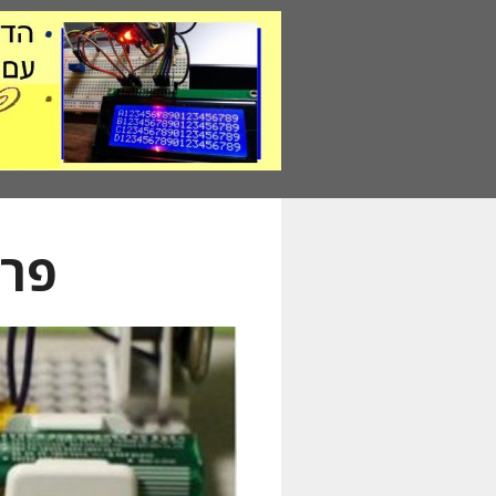
דלג
תוכן
פרו