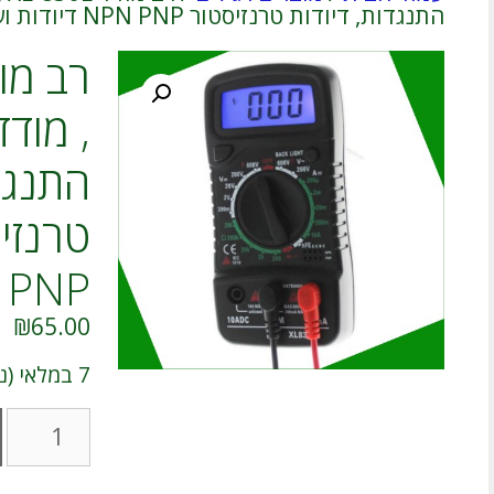
התנגדות, דיודות טרנזיסטור NPN PNP דיודות ועוד
, מוד
התנגדו
PNP דיודות ועוד
₪
65.00
7 במלאי (ניתן להזמנה מוקדמת)
כמות
של
רב
מודד