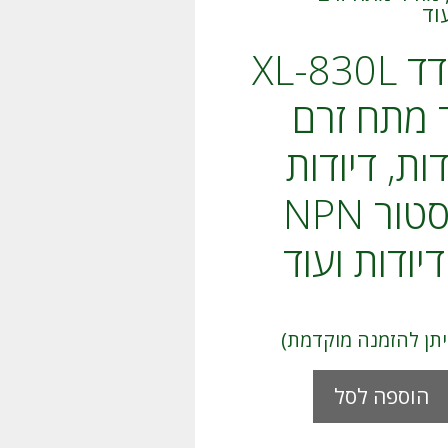
רב מודד XL-830L
ד מתח זרם
ת, דיודות
טרנזיסטור NPN
A
הוספה לסל
l
t
e