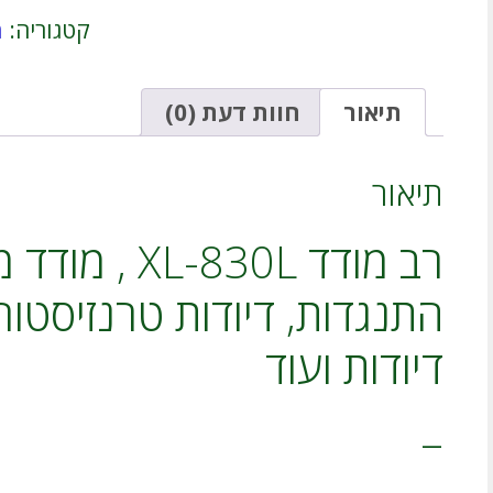
XL-
קטגוריה:
מ
830L
,
מודד
מתח
תיאור
חוות דעת (0)
זרם
התנגדות,
דיודות
תיאור
טרנזיסטור
NPN
רב מודד XL-830L 
PNP
דיודות
ועוד
דיודות ועוד
–