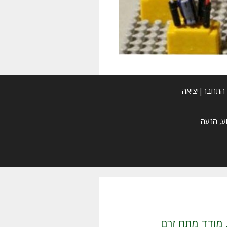
התחבר|יציאה
רב מודד XL-830L , מודד מתח זרם