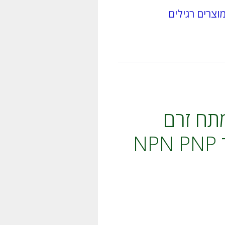
r
וצרים רגילים
n
a
t
i
v
e
:
, מודד מתח זרם
התנגדות, דיודות טרנזיסטור NPN PNP