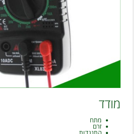
מודד
מתח
זרם
התנגדות,