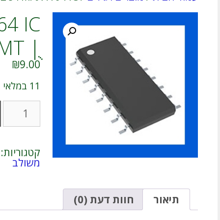
ֻ| SMT
₪
9.00
11 במלאי
כמות
של
MAX4164
IC
רכיב
קטגוריות:
ֻ|
משולב
SMT
תיאור
חוות דעת (0)