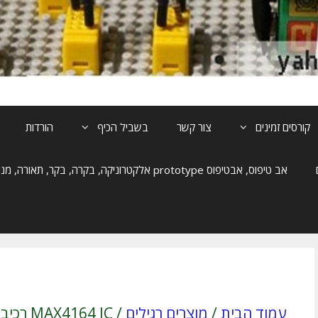
קורסים זמינים
צור קשר
בשביל הכיף
הורדות
אב טיפוס, אבטיפוס prototype אלקטרוניקה, בקרה, בקר, תאורה, מנוע, הנעה
עמוד הבית
/
מוצרים רגילים
/ MAX4164 IC רכיב ֻ| SMT