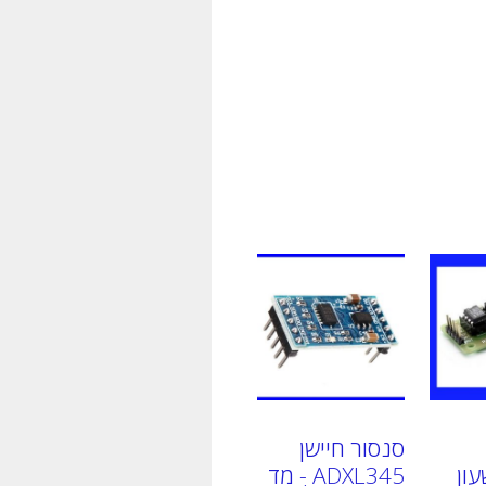
סנסור חיישן
ds שעון
ADXL345 ֻ- מד