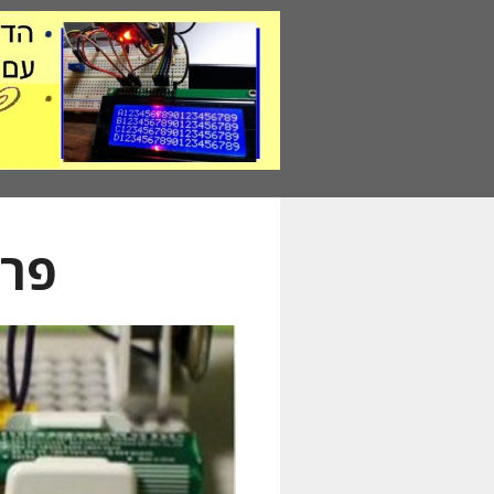
דלג
תוכן
פרו