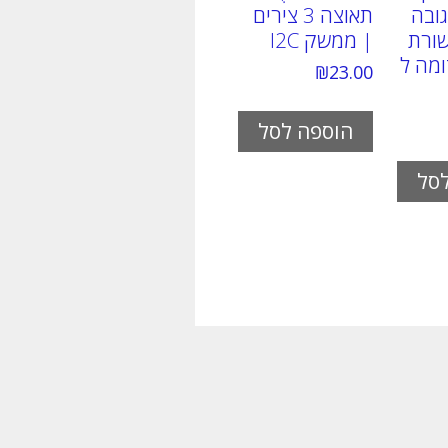
ובה
תאוצה 3 צירים
ורת
| ממשק I2C
 ( דומה ל
₪
23.00
הוספה לסל
סל