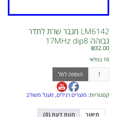
LM6142 מגבר שרת לתדר
גבוהה 17MHz dip8
₪
32.00
10 במלאי
כמות
A
הוספה לסל
של
l
LM6142
t
מגבר
e
שרת
r
קטגוריות:
מוצרים רגילים
,
מעגל משולב
לתדר
n
גבוהה
a
17MHz
t
dip8
i
תיאור
חוות דעת (0)