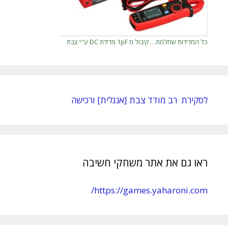
כל המדידות שחלמת… קיבול מ 1pF מדידת DC ע"י צבת
לסקירת רב מודד צבת [אנגלית] ורכישה
ראו גם את אתר משחקי חשיבה
https://games.yaharoni.com/