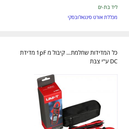
ליד בת-ים
מכללת אורט סינגאלובסקי
כל המדידות שחלמת… קיבול מ 1pF מדידת
DC ע"י צבת