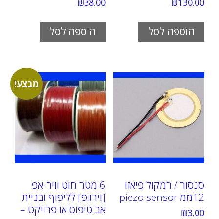
₪
38.00
₪
130.00
הוספה לסל
הוספה לסל
מבצע!
סנסור / רמקול פיאזו
6 מטר חוט וויר-אפ
12ממ piezo sensor
[וירוופ] לליפוף ובניית
אב טיפוס או פרויקט –
₪
3.00