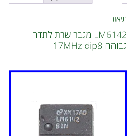
v
e
:
תיאור
LM6142 מגבר שרת לתדר
גבוהה 17MHz dip8