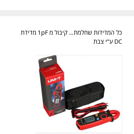
כל המדידות שחלמת… קיבול מ 1pF מדידת
DC ע"י צבת