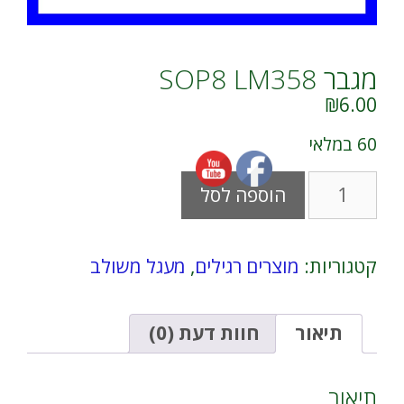
מגבר SOP8 LM358
₪
6.00
60 במלאי
כמות
A
הוספה לסל
של
l
מגבר
t
SOP8
e
LM358
r
קטגוריות:
מוצרים רגילים
,
מעגל משולב
n
a
t
i
תיאור
חוות דעת (0)
v
e
:
תיאור