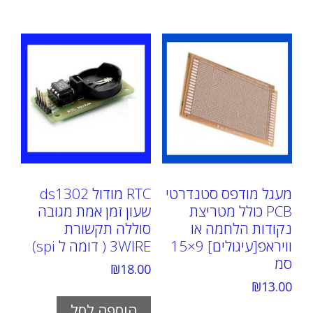
מעגל מודפס סטנדרטי
RTC מודול ds1302
PCB כולל מטריצת
שעון זמן אמת מגובה
נקודות הלחמה או
סוללה תקשורת
וויראפ[עיגולים] 9×15
3WIRE ( דומה ל spi)
סמ
₪
18.00
₪
13.00
הוספה לסל