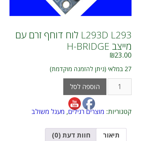
L293D L293 לוח דוחף זרם עם
מייצב H-BRIDGE
₪
23.00
27 במלאי (ניתן להזמנה מוקדמת)
כמות
A
הוספה לסל
של
l
L293D
t
L293
e
לוח
r
קטגוריות:
מוצרים רגילים
,
מעגל משולב
דוחף
n
זרם
a
עם
t
מייצב
i
תיאור
חוות דעת (0)
H-