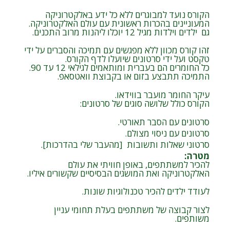
הקורס נועד למבוגרים ללא כל ידע באלקטרוניקה
המעוניינים בהכרות ראשונית עם עולם האלקטרוניקה.
גם ילדים וילדות מגיל 12 יוכלו ליהנות מרוב התכנים.
זהו קורס מכוון ללא מפגשים עם תמיכה והסברים על ידי
טקסט ועל ידי סרטונים שיועלו לדף הקורס.
כל החומרים הם בעברית ומותאמים לגילאי 12 עד 90.
התמיכה תתבצע בזום או בקבוצת וואטסאפ.
עיקר החומר מועבר בווידאו.
הקורס כולל שלושה סוגים של סרטונים:
סרטונים עם הסבר תאורטי.
סרטונים עם ניסוי מצולם.
סרטוני שאלות ותשובות [מהעבר שלי בהדרכות].
מטרה
:
להכיר למשתתפים, באופן חוויתי את עולם
האלקטרוניקה ואת המושגים הבסיסיים שקשורים איליו.
לעודד ילדים להכיר טכנולוגיות שונות.
לצור קבוצה של משתתפים בעלת תחומי עניין
משותפים.