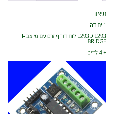
v
BRIDGE
e
:
תיאור
1 יחידה
L293D L293 לוח דוחף זרם עם מייצב H-
BRIDGE
+ 4 לדים