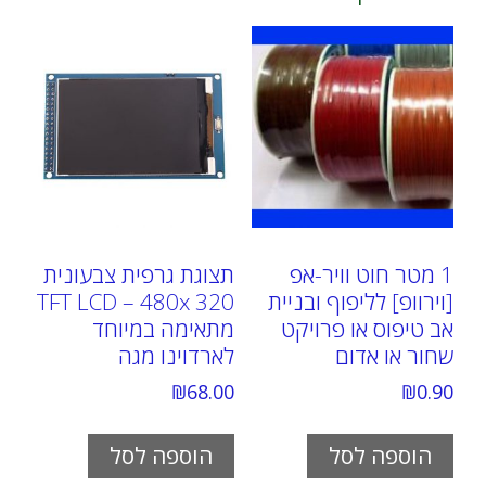
1 מטר חוט וויר-אפ
תצוגת גרפית צבעונית
[וירוופ] לליפוף ובניית
TFT LCD – 480x 320
אב טיפוס או פרויקט
מתאימה במיוחד
שחור או אדום
לארדוינו מגה
₪
68.00
₪
0.90
הוספה לסל
הוספה לסל