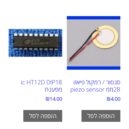
סנסור / רמקול פיאזו
ic HT12D DIP18
28ממ piezo sensor
מפענח
₪
14.00
₪
4.00
הוספה לסל
הוספה לסל