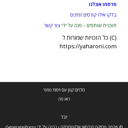
פרסמו אצלנו
בדקו אילו קורסים זמינים
תוכנית שותפים – פנה על ידי
צור קשר
(C) כל הזכויות שמורות ל
https://yaharoni.com
מלחם קטן עם ויסות טמפ'
ראו פה
יובל
© 2026 פרויקט הנדסאי אלקטרוניקה
• נבנה על ידי
GeneratePress