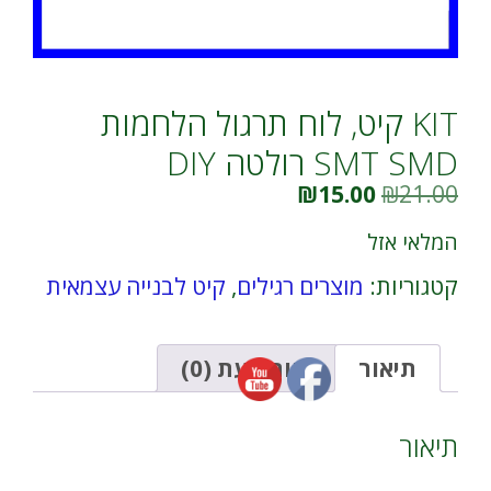
KIT קיט, לוח תרגול הלחמות
SMT SMD רולטה DIY
המחיר
המחיר
₪
15.00
₪
21.00
המקורי
הנוכחי
היה:
הוא:
המלאי אזל
₪15.00.
₪21.00.
קטגוריות:
מוצרים רגילים
,
קיט לבנייה עצמאית
תיאור
חוות דעת (0)
תיאור