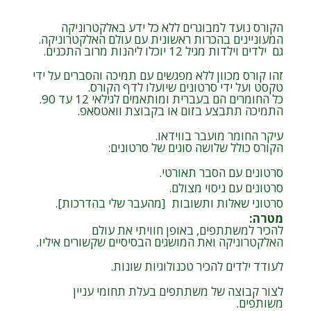
הקורס נועד למבוגרים ללא כל ידע באלקטרוניקה
המעוניינים בהכרות ראשונית עם עולם האלקטרוניקה.
גם ילדים וילדות מגיל 12 יוכלו ליהנות מרוב התכנים.
זהו קורס מכוון ללא מפגשים עם תמיכה והסברים על ידי
טקסט ועל ידי סרטונים שיועלו לדף הקורס.
כל החומרים הם בעברית ומותאמים לגילאי 12 עד 90.
התמיכה תתבצע בזום או בקבוצת וואטסאפ.
עיקר החומר מועבר בווידאו.
הקורס כולל שלושה סוגים של סרטונים:
סרטונים עם הסבר תאורטי.
סרטונים עם ניסוי מצולם.
סרטוני שאלות ותשובות [מהעבר שלי בהדרכות].
מטרה
:
להכיר למשתתפים, באופן חוויתי את עולם
האלקטרוניקה ואת המושגים הבסיסיים שקשורים איליו.
לעודד ילדים להכיר טכנולוגיות שונות.
לצור קבוצה של משתתפים בעלת תחומי עניין
משותפים.