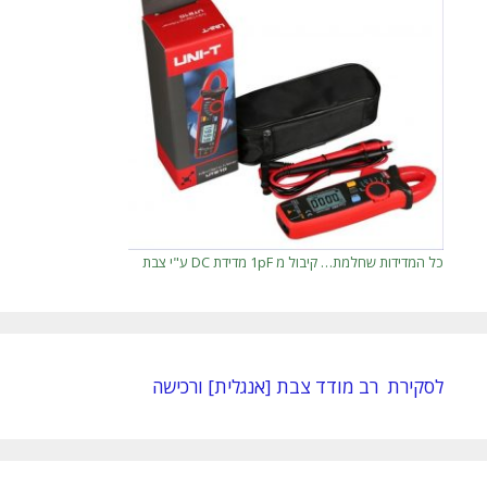
כל המדידות שחלמת… קיבול מ 1pF מדידת DC ע"י צבת
לסקירת רב מודד צבת [אנגלית] ורכישה