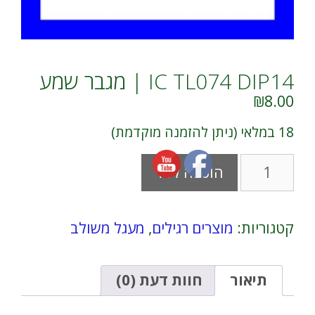
IC TL074 DIP14 | מגבר שמע
₪
8.00
18 במלאי (ניתן להזמנה מוקדמת)
כמות
A
הוספה לסל
של
l
IC
t
TL074
e
DIP14
r
קטגוריות:
מוצרים רגילים
,
מעגל משולב
|
n
מגבר
a
שמע
t
i
תיאור
חוות דעת (0)
v
e