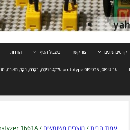
קורסים זמינים
צור קשר
בשביל הכיף
הורדות
אב טיפוס, אבטיפוס prototype אלקטרוניקה, בקרה, בקר, תאורה, מנוע, הנעה
עמוד הבית
/
מוצרים משומשים
/ HP logic analyzer 1661A