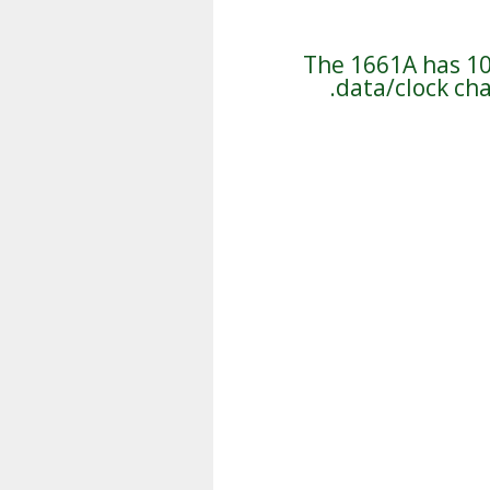
The 1661A has 10
data/clock cha