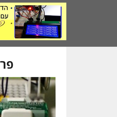
דלג
תוכן
פרו