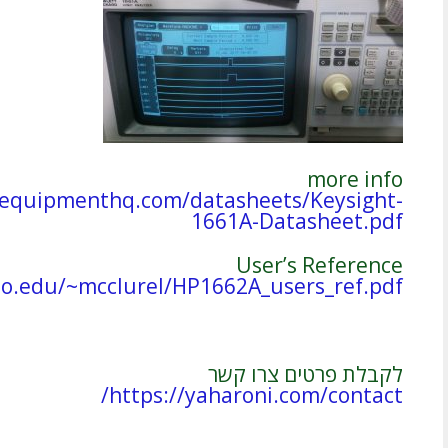
more info
tequipmenthq.com/datasheets/Keysight-
1661A-Datasheet.pdf
User’s Reference
do.edu/~mcclurel/HP1662A_users_ref.pdf
לקבלת פרטים צרו קשר
https://yaharoni.com/contact/