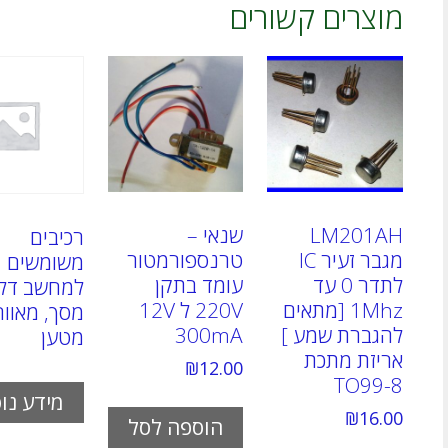
מוצרים קשורים
LM201AH
שנאי –
רכיבים
מגבר זעיר IC
טרנספורמטור
משומשים
לתדר 0 עד
עומד בתקן
למחשב דל 
1Mhz [מתאים
220V ל 12V
מסך, מאוור
להגברת שמע ]
300mA
מטען
אריזת מתכת
₪
12.00
TO99-8
מידע נו
₪
16.00
הוספה לסל