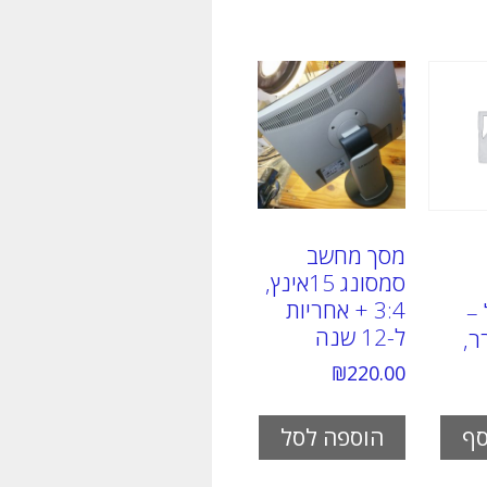
מסך מחשב
סמסונג 15אינץ,
3:4 + אחריות
–
ל-12 שנה
ר,
₪
220.00
הוספה לסל
סף