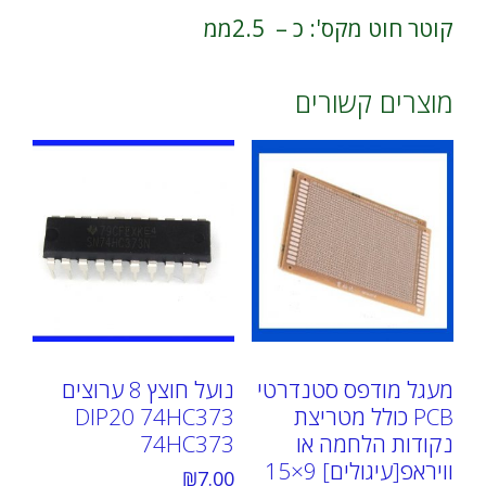
קוטר חוט מקס': כ – 2.5ממ
מוצרים קשורים
מעגל מודפס סטנדרטי
נועל חוצץ 8 ערוצים
PCB כולל מטריצת
DIP20 74HC373
נקודות הלחמה או
74HC373
וויראפ[עיגולים] 9×15
₪
7.00