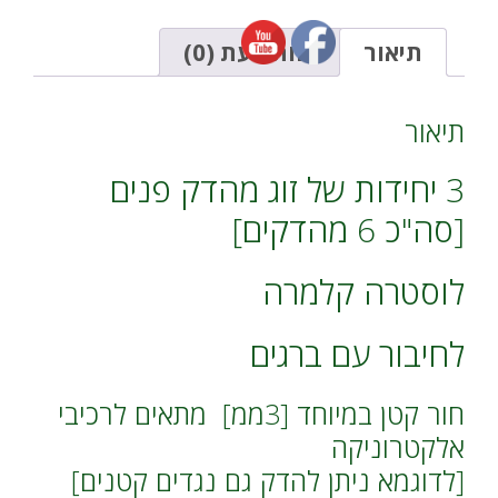
מהדק
a
פנים
t
[לוסטרה
i
תיאור
חוות דעת (0)
קלמרה]
v
חור
e
קטן
:
תיאור
[3ממ]
חיזוק
3 יחידות של זוג מהדק פנים
החוט
בעזרת
[סה"כ 6 מהדקים]
ברגים
לוסטרה קלמרה
לחיבור עם ברגים
חור קטן במיוחד [3ממ] מתאים לרכיבי
אלקטרוניקה
[לדוגמא ניתן להדק גם נגדים קטנים]