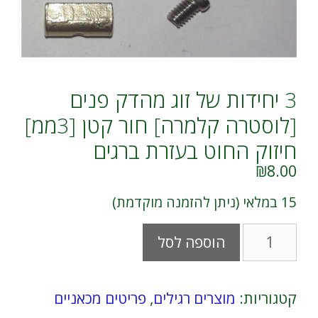
3 יחידות של זוג מהדק פנים
[לוסטרה קלמרה] חור קטן [3ממ]
חיזוק החוט בעזרת ברגים
₪
8.00
15 במלאי (ניתן להזמנה מוקדמת)
כמות
A
הוספה לסל
של
l
3
t
יחידות
e
של
r
קטגוריות:
מוצרים רגילים
,
פריטים מכאניים
זוג
n