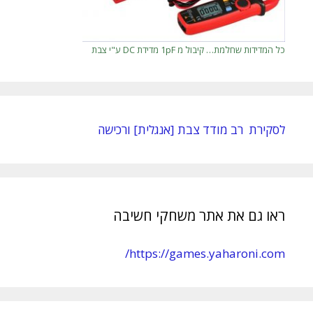
כל המדידות שחלמת… קיבול מ 1pF מדידת DC ע"י צבת
לסקירת רב מודד צבת [אנגלית] ורכישה
ראו גם את אתר משחקי חשיבה
https://games.yaharoni.com/