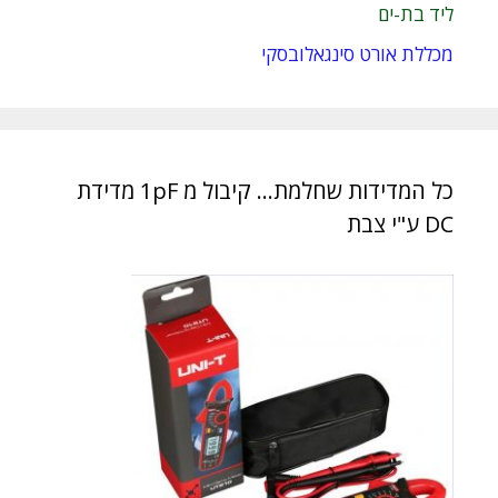
ליד בת-ים
מכללת אורט סינגאלובסקי
כל המדידות שחלמת… קיבול מ 1pF מדידת
DC ע"י צבת