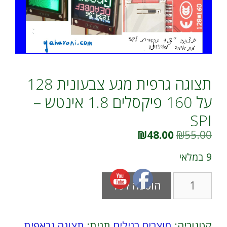
תצוגה גרפית מגע צבעונית 128
על 160 פיקסלים 1.8 אינטש –
SPI
המחיר
המחיר
₪
48.00
₪
55.00
המקורי
הנוכחי
היה:
הוא:
9 במלאי
₪48.00.
₪55.00.
כמות
A
הוספה לסל
של
l
תצוגה
t
גרפית
e
מגע
r
קטגוריה:
מוצרים רגילים
תגית:
תצוגה גראפית