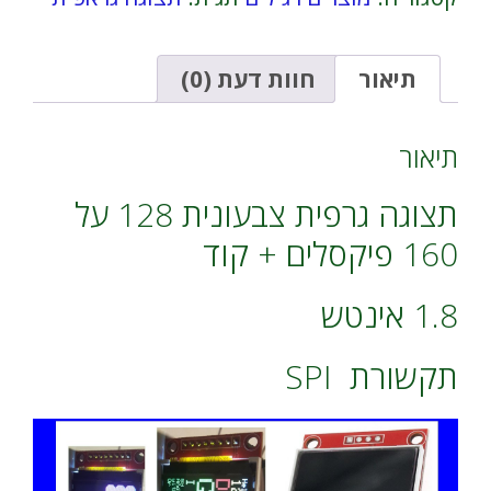
צבעונית
n
128
a
על
t
160
i
תיאור
חוות דעת (0)
פיקסלים
v
1.8
e
אינטש
:
תיאור
-
SPI
תצוגה גרפית צבעונית 128 על
160 פיקסלים + קוד
1.8 אינטש
תקשורת SPI