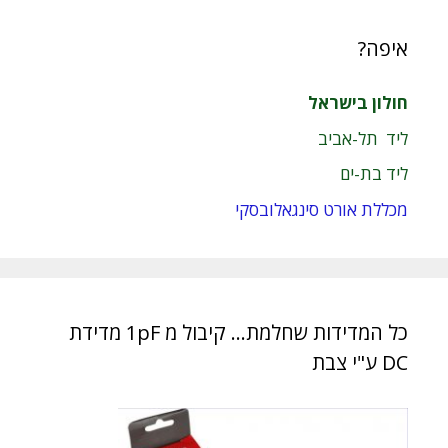
איפה?
חולון בישראל
ליד תל-אביב
ליד בת-ים
מכללת אורט סינגאלובסקי
כל המדידות שחלמת… קיבול מ 1pF מדידת
DC ע"י צבת