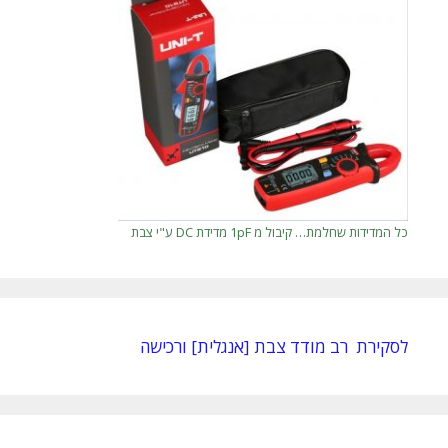
כל המדידות שחלמת… קיבול מ 1pF מדידת DC ע"י צבת
לסקירת רב מודד צבת [אנגלית] ורכישה