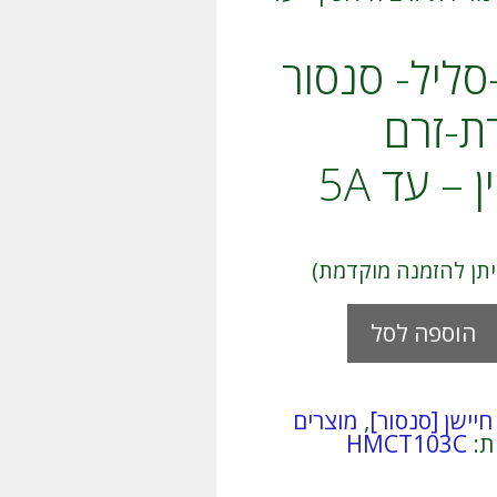
סליל- סנסור
ת-זרם
 – עד 5A
A
הוספה לסל
l
-
t
e
ם
r
חיישן [סנסור]
,
מוצרים
n
ת:
HMCT103C
a
t