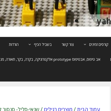
קורסים זמינים
צור קשר
בשביל הכיף
הורדות
אב טיפוס, אבטיפוס prototype אלקטרוניקה, בקרה, בקר, תאורה, מנוע, הנעה
עמוד הבית
/
מוצרים רגילים
/ שנאי-סליל- סנסור ל