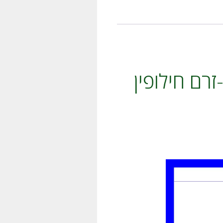
i
v
e
:
רם חילופין