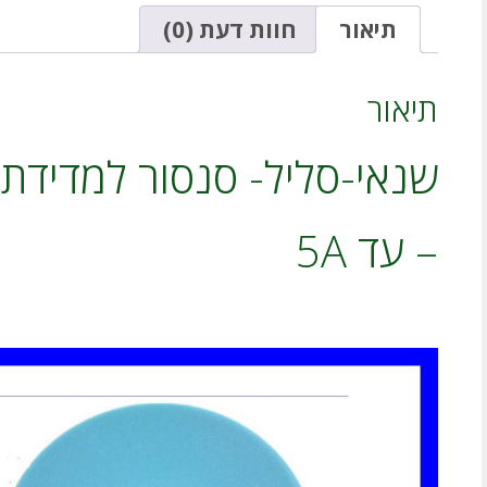
5A
תיאור
חוות דעת (0)
תיאור
שנאי-סליל- סנסור למדידת-ז
– עד 5A