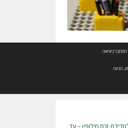
התחבר|יציאה
מדידת-זרם חילופין – עד