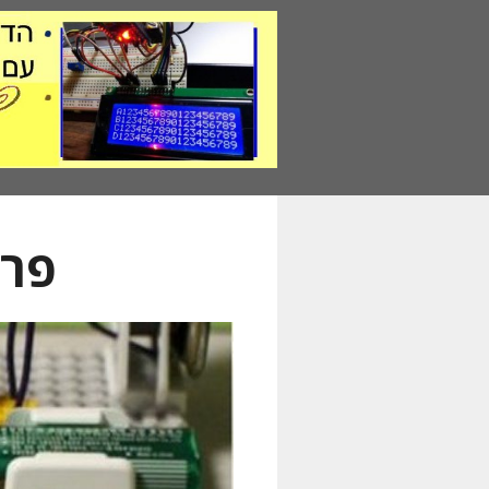
דלג
תוכן
פרו