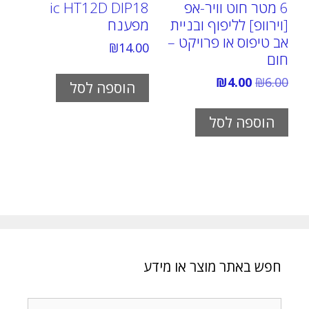
6 מטר חוט וויר-אפ
ic HT12D DIP18
[וירוופ] לליפוף ובניית
מפענח
אב טיפוס או פרויקט –
₪
14.00
חום
המחיר
המחיר
₪
4.00
₪
6.00
הוספה לסל
המקורי
הנוכחי
היה:
הוא:
₪4.00.
₪6.00.
הוספה לסל
חפש באתר מוצר או מידע
חיפוש: