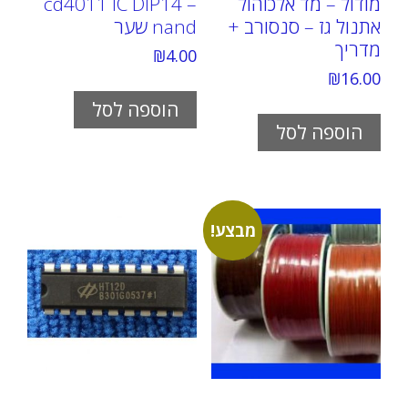
מודול – מד אלכוהול
cd4011 IC DIP14 –
אתנול גז – סנסורב +
nand שער
מדריך
₪
4.00
₪
16.00
הוספה לסל
הוספה לסל
מבצע!