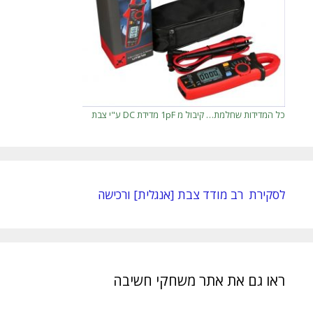
כל המדידות שחלמת… קיבול מ 1pF מדידת DC ע"י צבת
לסקירת רב מודד צבת [אנגלית] ורכישה
ראו גם את אתר משחקי חשיבה