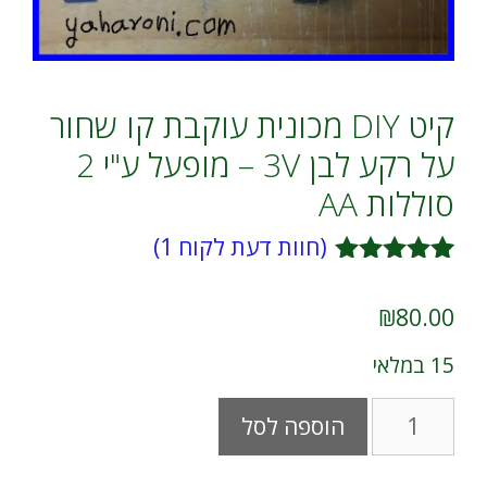
קיט DIY מכונית עוקבת קו שחור
על רקע לבן 3V – מופעל ע"י 2
סוללות AA
(חוות דעת לקוח
1
)
1
מדורג
5.00
מתוך 5
₪
80.00
מבוסס על
דירוגים של
15 במלאי
לקוחות
כמות
A
הוספה לסל
של
l
קיט
t
DIY
e