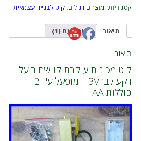
מכונית
r
קטגוריות:
מוצרים רגילים
,
קיט לבנייה עצמאית
עוקבת
n
קו
a
שחור
t
על
i
תיאור
חוות דעת (1)
רקע
v
לבן
e
3V
:
תיאור
-
מופעל
קיט מכונית עוקבת קו שחור על
ע"י
2
רקע לבן 3V – מופעל ע"י 2
סוללות
AA
סוללות AA