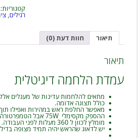
תצוגה
קטגוריות:
דיגיטלית
רגילים
,
צי
+
סטנד
220V
75W
תיאור
חוות דעת (0)
עם
טרמוסטט
להלחמות
תיאור
עדינות
עמדת הלחמה דיגיטלית
מתאים להלחמות עדינות של מעגלים אלקט
כולל תצוגה אדומה.
מאפשר החלפת ראש במהירות ואפילו תוך 
ההספק מקסימלי 75W אבל הטמפרטורה מווסטת לחום הרצוי.
מומלץ לכוון ל 360 מעלות לפני העבודה.
יש לדאוג שהראש יהיה תמיד מצופה בדיל.