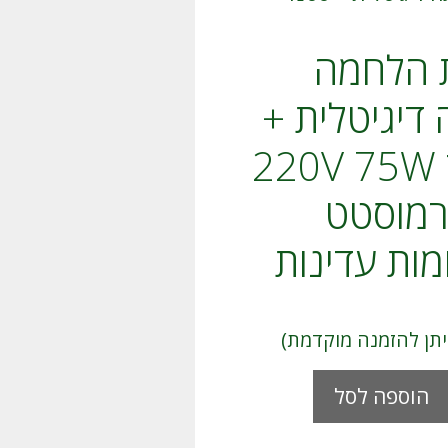
 הלחמה
 דיגיטלית +
סטנד 220V 75W
מוסטט
ות עדינות
A
הוספה לסל
l
t
e