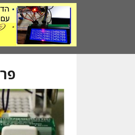
דלג
תוכן
פרו