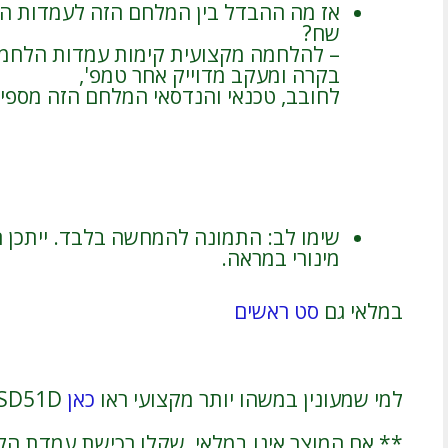
שח?
– להלחמה מקצועית קימות עמדות הלחמה
בקרה ומעקב מדוייק אחר טמפ',
לחובב, טכנאי והנדסאי המלחם הזה מספי
שימו לב: התמונה להמחשה בלבד. ייתכן 
מינורי במראה.
במלאי גם
סט ראשים
למי שמעונין במשהו יותר מקצועי ראו
כאן
Weller WESD51D
** אם המוצר אינו במלאי, שקלו רכישת עמדת הלמ