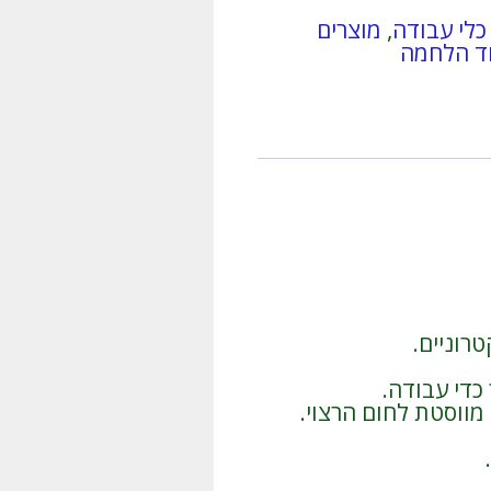
r
כלי עבודה
,
מוצרים
n
וד הלחמה
a
t
i
v
e
:
רוניים.
כדי עבודה.