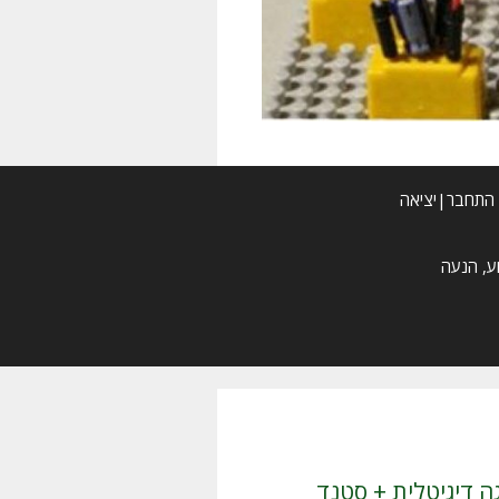
התחבר|יציאה
 דיגיטלית + סטנד