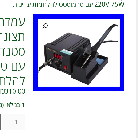
220V 75W עם טרמוסטט להלחמות עדינות
עמדת
תצוגה
עם טר
להלחמ
₪
310.00
1 במלאי (ניתן להזמנה מוקדמת)
כמות
של
עמדת
הלחמה