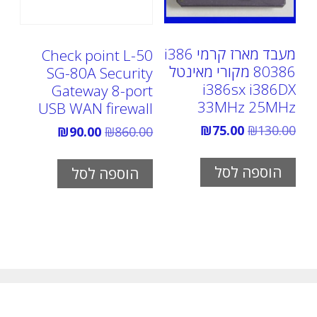
מעבד מארז קרמי i386
Check point L-50
80386 מקורי מאינטל
SG-80A Security
i386sx i386DX
Gateway 8-port
33MHz 25MHz
USB WAN firewall
המחיר
המחיר
₪
75.00
₪
130.00
המחיר
המחיר
₪
90.00
₪
860.00
המקורי
הנוכחי
המקורי
הנוכחי
היה:
הוא:
היה:
הוא:
₪75.00.
₪130.00.
₪90.00.
₪860.00.
הוספה לסל
הוספה לסל