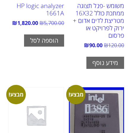
משומש -פנל תצוגה
HP logic analyzer
ממתכת כולל 16X32
1661A
מטריצת לדים אדום +
המחיר
המחיר
₪
1,820.00
₪
5,700.00
ירוק לפרויקט או
המקורי
הנוכחי
היה:
הוא:
פרסום
20.00.
₪5,700.00.
הוספה לסל
המחיר
המחיר
₪
90.00
₪
120.00
המקורי
הנוכחי
היה:
הוא:
₪90.00.
₪120.00.
מידע נוסף
מבצע!
מבצע!