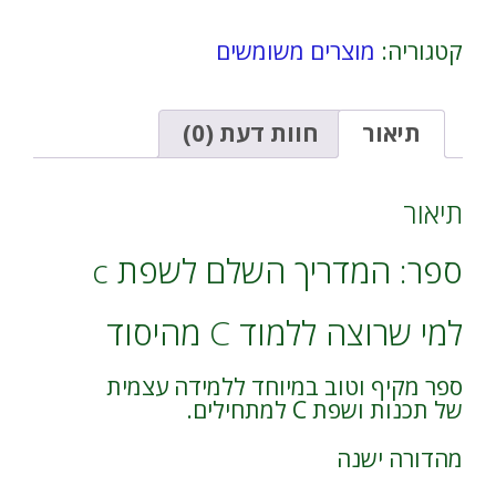
המדריך
e
השלם
r
קטגוריה:
מוצרים משומשים
לשפת
n
c
a
מהדורה
t
5
i
תיאור
חוות דעת (0)
.
v
ללמוד
e
C
:
תיאור
מהיסוד
ספר: המדריך השלם לשפת c
למי שרוצה ללמוד C מהיסוד
ספר מקיף וטוב במיוחד ללמידה עצמית
של תכנות ושפת C למתחילים.
מהדורה ישנה