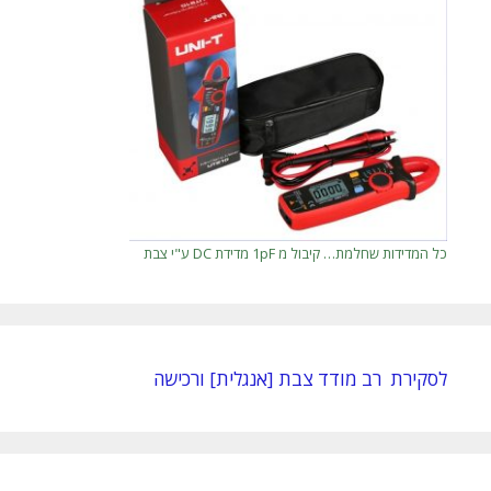
כל המדידות שחלמת… קיבול מ 1pF מדידת DC ע"י צבת
לסקירת רב מודד צבת [אנגלית] ורכישה