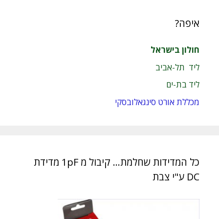
איפה?
חולון בישראל
ליד תל-אביב
ליד בת-ים
מכללת אורט סינגאלובסקי
כל המדידות שחלמת… קיבול מ 1pF מדידת
DC ע"י צבת