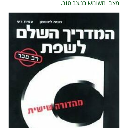
מצב: משומש במצב טוב.