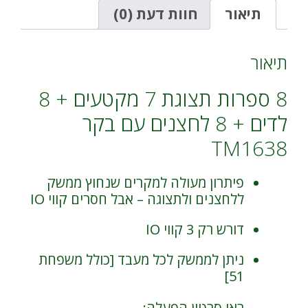
+
i
תיאור
חוות דעת (0)
8
v
לדים
e
+
:
תיאור
8
לחצנים
8 ספרות תצוגת 7 מקטעים + 8
עם
בקר
לדים + 8 לחצנים עם בקר
TM1638
TM1638
פיתרון מעולה למקרים שנחוץ ממשק
ללחצנים ולתצוגה – אבל חסרים קווי IO
דורש רק 3 קווי IO
ניתן לממשק לכל מעבד [כולל משפחת
51]
ראו סרטון הפעלה: