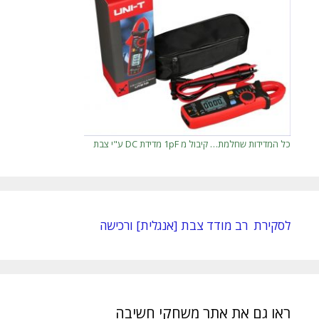
כל המדידות שחלמת… קיבול מ 1pF מדידת DC ע"י צבת
לסקירת רב מודד צבת [אנגלית] ורכישה
ראו גם את אתר משחקי חשיבה