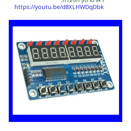
https://youtu.be/d8XLHWDqDbk