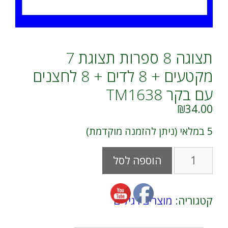
תצוגה 8 ספרות תצוגת 7
מקטעים + 8 לדים + 8 לחצנים
עם בקר TM1638
₪
34.00
5 במלאי (ניתן להזמנה מוקדמת)
כמות
A
הוספה לסל
של
l
תצוגה
t
8
e
ספרות
r
קטגוריה:
מוצרים רגילים
תצוגת
n
7
a
מקטעים
t