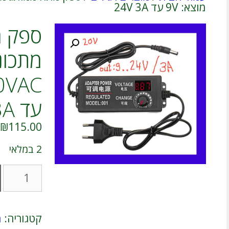
מוצא: 9V עד 24V 3A
ספק מ
מתכונן
עד 24V 3A
₪
115.00
2 במלאי
כמות
של
ספק
מתח
ממותג
קטגוריה:
מ
מתכונן