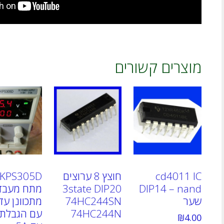
מוצרים קשורים
cd4011 IC
חוצץ 8 ערוצים
DIP14 – nand
3state DIP20
מתח מעבד
שער
74HC244SN
74HC244N
עם הגבלת 
₪
4.00