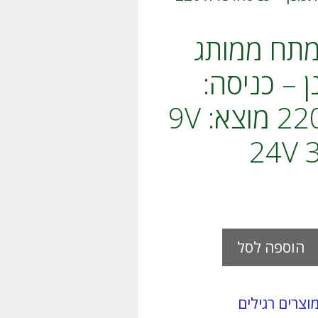
תח ממותג
 – כניסה:
220VAC מוצא: 9V
A
הוספה לסל
l
t
e
r
וצרים רגילים
n