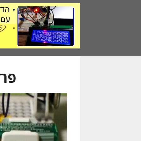
דלג
תוכן
פרו