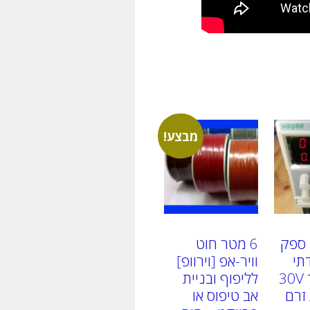
מבצע!
KPS305D ספק
6 מטר חוט
תי
וויר-אפ [וירוופ]
מתכוונן עד 30V
לליפוף ובניית
זרם
אב טיפוס או