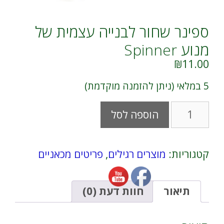
ספינר שחור לבנייה עצמית של
מנוע Spinner
₪
11.00
5 במלאי (ניתן להזמנה מוקדמת)
כמות
A
הוספה לסל
של
l
ספינר
t
שחור
e
לבנייה
r
קטגוריות:
מוצרים רגילים
,
פריטים מכאניים
עצמית
n
של
a
מנוע
t
Spinner
i
תיאור
חוות דעת (0)
v
e
: