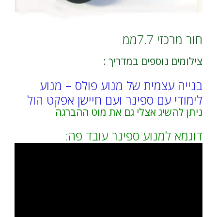
חור מרכזי 7.7ממ
צילומים נוספים במדריך :
בנייה עצמית של מנוע פולס – מנוע
לימודי עם ספינר ועם חיישן אפקט הול
ניתן להשיג אצלי גם את מוט ההברגה
דוגמא למנוע ספינר עובד פה: