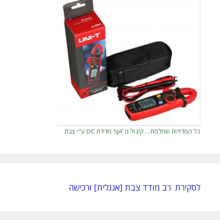
כל המדידות שחלמת… קיבול מ 1pF מדידת DC ע"י צבת
לסקירת רב מודד צבת [אנגלית] ורכישה