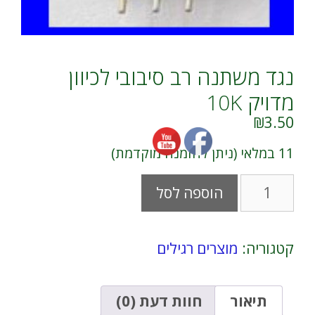
נגד משתנה רב סיבובי לכיוון
מדויק 10K
₪
3.50
11 במלאי (ניתן להזמנה מוקדמת)
כמות
A
הוספה לסל
של
l
נגד
t
משתנה
e
רב
r
קטגוריה:
מוצרים רגילים
סיבובי
n
לכיוון
a
מדויק
t
10K
i
תיאור
חוות דעת (0)
v