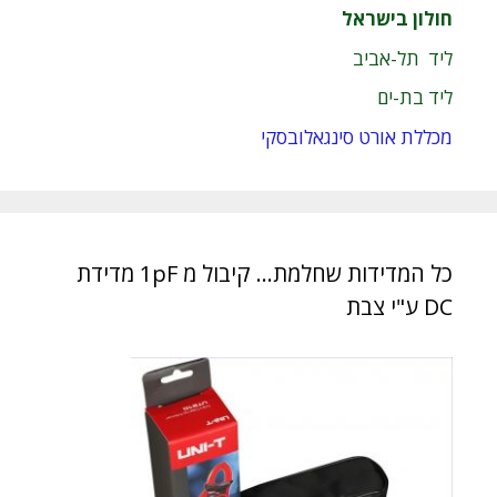
חולון בישראל
ליד תל-אביב
ליד בת-ים
מכללת אורט סינגאלובסקי
כל המדידות שחלמת… קיבול מ 1pF מדידת
DC ע"י צבת