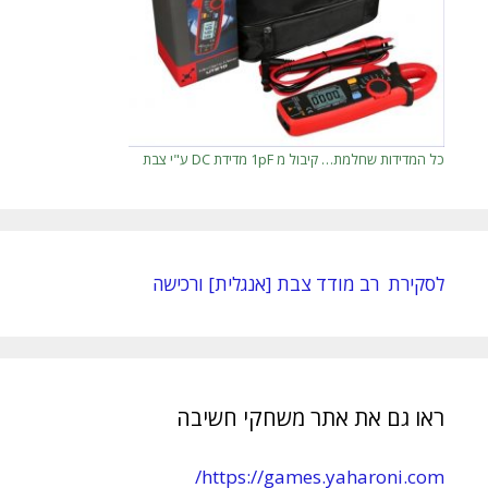
כל המדידות שחלמת… קיבול מ 1pF מדידת DC ע"י צבת
לסקירת רב מודד צבת [אנגלית] ורכישה
ראו גם את אתר משחקי חשיבה
https://games.yaharoni.com/