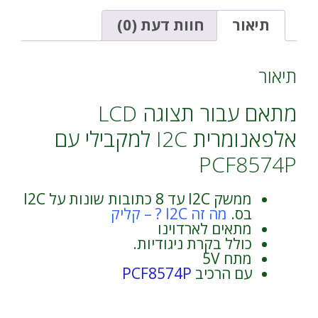
I2C
t
למקבילי
i
תיאור
חוות דעת (0)
עם
v
PCF8574P
e
-
:
תיאור
מתאים
לארדוינו
מתאם עבור תצוגה LCD
אלפאנומרית I2C למקבילי עם
PCF8574P
ממשק I2C עד 8 כתובות שונות על I2C
בס.
מה זה I2C ? – קליק
מתאים לארדוינו
כולל בקרת ניגודיות.
מתח 5V
עם הרכיב
PCF8574P