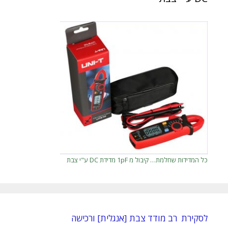
כל המדידות שחלמת… קיבול מ 1pF מדידת DC ע"י צבת
לסקירת רב מודד צבת [אנגלית] ורכישה