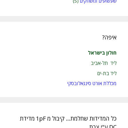
שעשועים ומשחקים
(5)
איפה?
חולון בישראל
ליד תל-אביב
ליד בת-ים
מכללת אורט סינגאלובסקי
כל המדידות שחלמת… קיבול מ 1pF מדידת
DC ע"י צבת