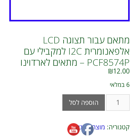
מתאם עבור תצוגה LCD
אלפאנומרית I2C למקבילי עם
PCF8574P – מתאים לארדוינו
₪
12.00
6 במלאי
כמות
A
הוספה לסל
של
l
מתאם
t
עבור
e
תצוגה
r
קטגוריה:
מוצרים רגילים
LCD
n
אלפאנומרית
a