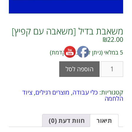
משאבת בדיל [משאבה עם קפיץ]
₪
22.00
5 במלאי (ניתן להזמנה מוקדמת)
כמות
A
הוספה לסל
של
l
משאבת
t
בדיל
e
[משאבה
r
קטגוריות:
כלי עבודה
,
מוצרים רגילים
,
ציוד
עם
n
הלחמה
קפיץ]
a
t
i
v
תיאור
חוות דעת (0)
e