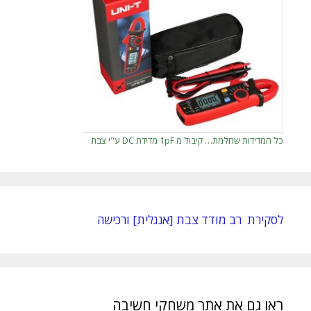
כל המדידות שחלמת… קיבול מ 1pF מדידת DC ע"י צבת
לסקירת רב מודד צבת [אנגלית] ורכישה
ראו גם את אתר משחקי חשיבה