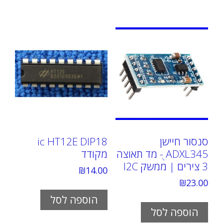
סנסור חיישן
ic HT12E DIP18
ADXL345 ֻ- מד תאוצה
מקודד
3 צירים | ממשק I2C
₪
14.00
₪
23.00
הוספה לסל
הוספה לסל