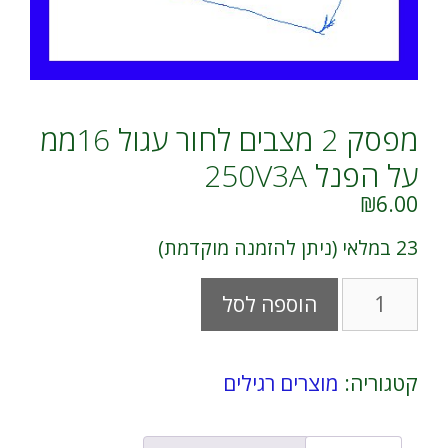
מפסק 2 מצבים לחור עגול 16ממ
על הפנל 250V3A
₪
6.00
23 במלאי (ניתן להזמנה מוקדמת)
כמות
A
הוספה לסל
של
l
מפסק
t
2
e
מצבים
r
קטגוריה:
מוצרים רגילים
לחור
n
עגול
a
16ממ
t