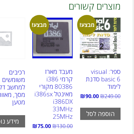
מוצרים קשורים
מבצע!
מבצע!
ספר: visual
מעבד מארז
רכיבים
basic 6 סדנת
קרמי i386
משומשים
לימוד
80386 מקורי
למחשב דל 
מאינטל i386sx
מסך, מאוור
המחיר
המחיר
₪
90.00
₪
249.00
i386DX
המקורי
הנוכחי
מטען
היה:
הוא:
33MHz
₪90.00.
₪249.00.
הוספה לסל
25MHz
מידע נו
המחיר
המחיר
₪
75.00
₪
130.00
המקורי
הנוכחי