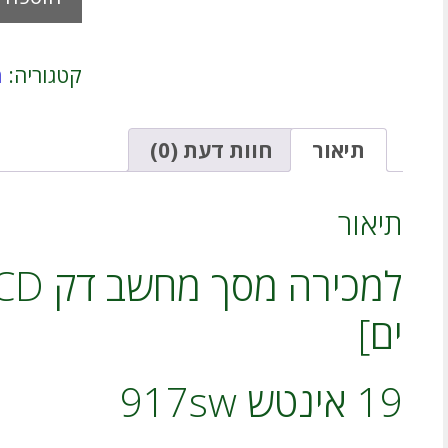
של
למכירה
מסך
מחשב
קטגוריה:
מ
19
אינטש
917sw
[חולון,
תיאור
חוות דעת (0)
בת
ים]
חיבור
תיאור
SVGA
משומש
אחריות
3
חודשים
ים]
19 אינטש 917sw