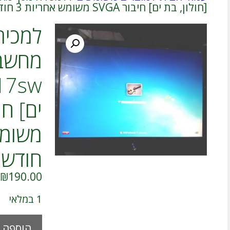
[חולון, בת ים] חיבור SVGA משומש אחריות 3 חודשים
למכיר
חודשי
₪
190.00
1 במלאי
כמות
הוספה 