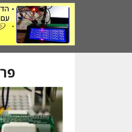
דלג
תוכן
פרו