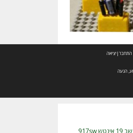
התחבר|יציאה
/ למכירה מסך מחשב 19 אינטש 917sw