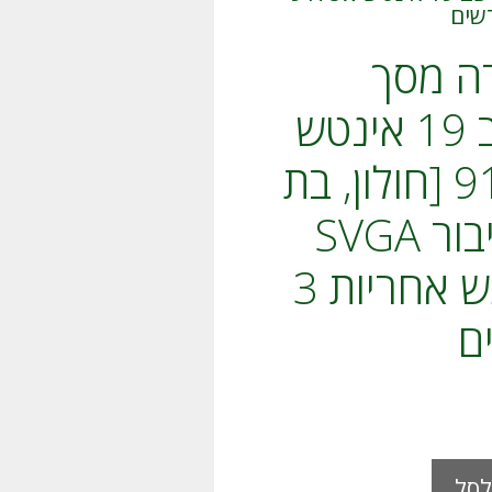
ה מסך
מחשב 19 אינטש
917sw [חולון, בת
ים] חיבור SVGA
משומש אחריות 3
ם
A
לסל