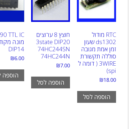
RTC מודול
חוצץ 8 ערוצים
90 TTL IC
ds1302 שעון
3state DIP20
מונה מקוד
זמן אמת מגובה
74HC244SN
DIP14
סוללה תקשורת
74HC244N
₪
6.00
3WIRE ( דומה ל
₪
7.00
spi)
הוספה ל
₪
18.00
הוספה לסל
הוספה לסל