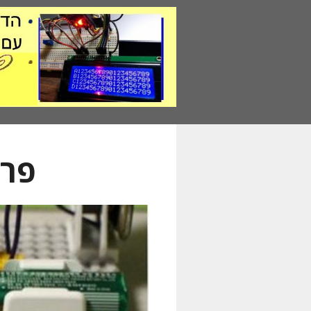
דלג
תוכן
פרו