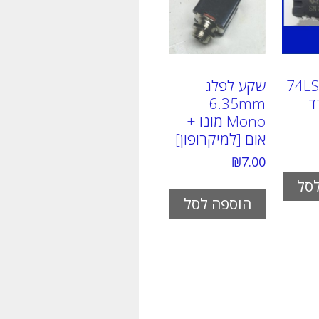
74LS
שקע לפלג
ד
6.35mm
Mono מונו +
אום [למיקרופון]
₪
7.00
סל
הוספה לסל