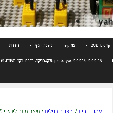
קורסים זמינים
צור קשר
בשביל הכיף
הורדות
אב טיפוס, אבטיפוס prototype אלקטרוניקה, בקרה, בקר, תאורה, מנוע, הנעה
עמוד הבית
/
מוצרים רגילים
/ מיצב מתח לינארי 5V 100mA LM78L05