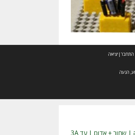
התחבר|יציאה
/ מחבר מהיר בלחיצה | שחור + אדום | עד 3A