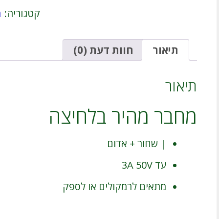
בלחיצה
קטגוריה:
מ
|
שחור
+
אדום
תיאור
חוות דעת (0)
|
עד
3A
תיאור
50V
|
מחבר מהיר בלחיצה
לרמקולים
או
לספק
מתח
| שחור + אדום
עד 3A 50V
מתאים לרמקולים או לספק