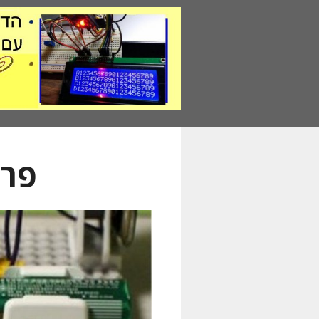
דלג
תוכן
פרו