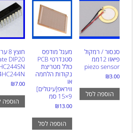
סנסור / רמקול
מעגל מודפס
חוצץ 8 
פיאזו 12ממ
סטנדרטי PCB
ate DIP20
piezo sensor
כולל מטריצת
HC244SN
נקודות הלחמה
4HC244N
₪
3.00
או
₪
7.00
וויראפ[עיגולים]
הוספה לסל
9×15 סמ
הוספה ל
₪
13.00
הוספה לסל