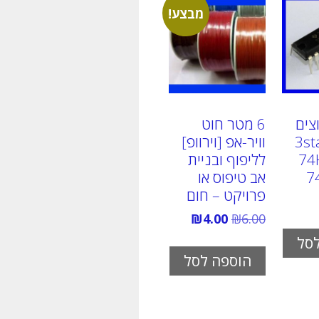
מבצע!
ערוצים
6 מטר חוט
3st
וויר-אפ [וירוופ]
74
לליפוף ובניית
7
אב טיפוס או
פרויקט – חום
המחיר
המחיר
₪
4.00
₪
6.00
המקורי
הנוכחי
סל
היה:
הוא:
₪4.00.
₪6.00.
הוספה לסל