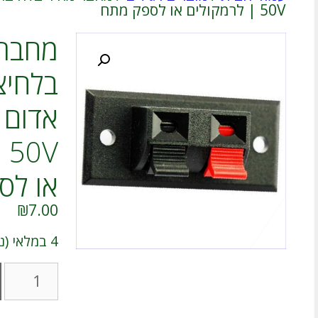
50V | לרמקולים או לספק מתח
מחבר 
בלחיצ
V
או לס
₪
7.00
4 במלאי (ניתן להזמנה מוקדמת)
כמות
של
מחבר
מהיר