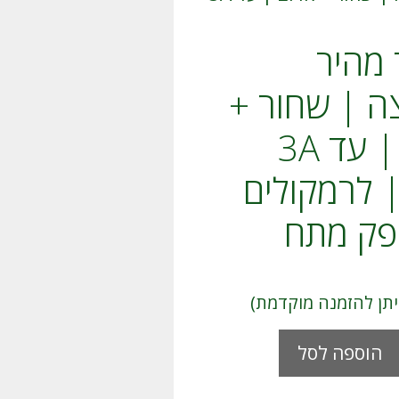
מהיר
ה | שחור +
אדום | עד 3A
50 | לרמקולים
פק מתח
A
הוספה לסל
l
t
e