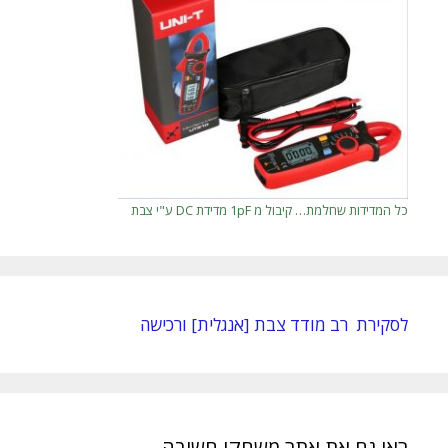
כל המדידות שחלמת… קיבול מ 1pF מדידת DC ע"י צבת
לסקירת רב מודד צבת [אנגלית] ורכישה
ראו גם את אתר משחקי חשיבה