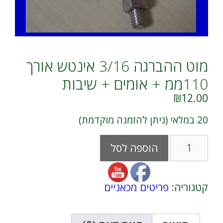
מוט ההברגה 3/16 אינטש אורך
110ממ + אומים + שיבות
₪
12.00
20 במלאי (ניתן להזמנה מוקדמת)
כמות
A
הוספה לסל
של
l
מוט
t
ההברגה 3/16
e
אינטש
r
קטגוריה:
פריטים מכאניים
אורך
n
110ממ
a
+
t