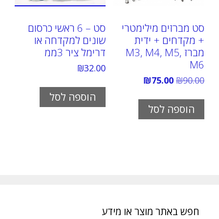
סט מברזים מילימטרי
סט – 6 ראשי כרסום
+ מקדחים + ידית
שונים למקדחה או
מברז M3, M4, M5,
דרימל ציר 3ממ
M6
₪
32.00
המחיר
המחיר
₪
75.00
₪
90.00
המקורי
הנוכחי
הוספה לסל
היה:
הוא:
₪75.00.
₪90.00.
הוספה לסל
חפש באתר מוצר או מידע