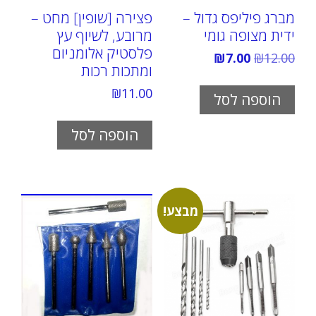
מברג פיליפס גדול –
פצירה [שופין] מחט –
ידית מצופה גומי
מרובע, לשיוף עץ
פלסטיק אלומניום
המחיר
המחיר
₪
7.00
₪
12.00
ומתכות רכות
המקורי
הנוכחי
היה:
הוא:
₪
11.00
₪7.00.
₪12.00.
הוספה לסל
הוספה לסל
מבצע!