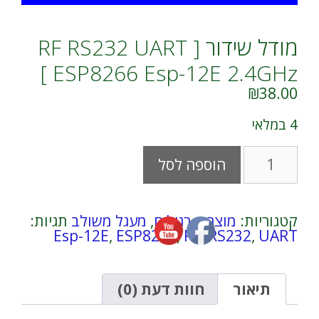
מודל שידור RF RS232 UART ]
ESP8266 Esp-12E 2.4GHz ]
₪
38.00
4 במלאי
כמות
A
הוספה לסל
של
l
מודל
t
שידור
e
RF
r
קטגוריות:
מוצרים רגילים
,
מעגל משולב
תגיות:
RS232
n
Esp-12E
,
ESP8266
,
RF
,
RS232
,
UART
UART
a
]
t
ESP8266
i
Esp-
v
תיאור
חוות דעת (0)
12E
e
2.4GHz
: