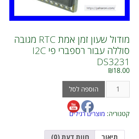
מודול שעון זמן אמת RTC מגובה
סוללה עבור רספברי פי I2C
DS3231
₪
18.00
כמות
A
הוספה לסל
של
l
מודול
t
שעון
e
זמן
r
קטגוריה:
מוצרים רגילים
אמת
n
RTC
a
מגובה
t
סוללה
i
תיאור
חוות דעת (0)