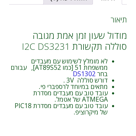
עבור
v
רספברי
e
פי
:
תיאור
I2C
DS3231
מודול שעון זמן אמת מגובה
סוללה תקשורת I2C DS3231
לא מומלץ לשימוש עם מעבדים
ממשפחת 51 [כמו AT89S52], עבורם
בחר
DS1302
דורש סוללה 3V .
מתאים במיוחד לרספברי פי.
עובד טוב עם מעבדים מסדרת
ATMEGA של אטמל.
עובד טוב עם מעבדים מסדרת PIC18
של מיקרוציפ.