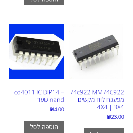
cd4011 IC DIP14 –
74c922 MM74C922
מפענח לוח מקשים
nand שער
4X4 | 3X4
₪
4.00
₪
23.00
הוספה לסל