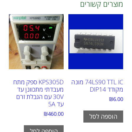
מוצרים קשורים
74LS90 TTL IC מונה
KPS305D ספק מתח
מקודד DIP14
מעבדתי מתכוונן עד
30V עם הגבלת זרם
₪
6.00
עד 5A
₪
460.00
הוספה לסל
הוספה לסל