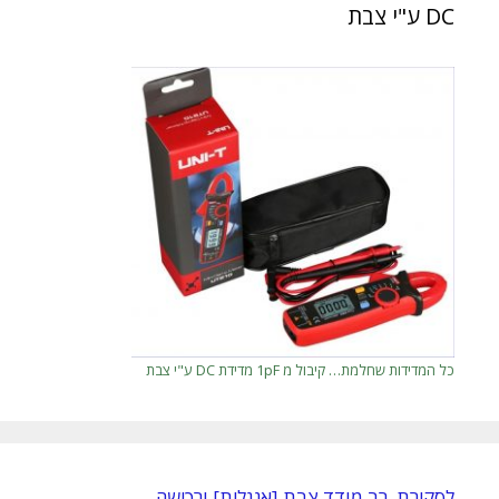
DC ע"י צבת
כל המדידות שחלמת… קיבול מ 1pF מדידת DC ע"י צבת
לסקירת רב מודד צבת [אנגלית] ורכישה