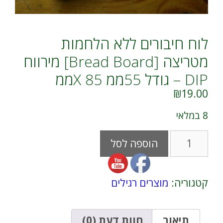
לוח חיבורים ללא הלחמות
מטריצה [Bread Board] מירווח
DIP – גודל 55ממ X 85ממ
₪
19.00
8 במלאי
כמות
A
הוספה לסל
של
l
לוח
t
חיבורים
e
ללא
r
קטגוריה:
מוצרים רגילים
הלחמות
n
מטריצה
a
[Bread
t
Board]
i
תיאור
חוות דעת (0)