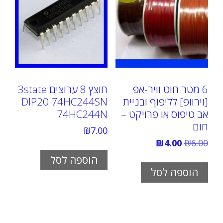
6 מטר חוט וויר-אפ
חוצץ 8 ערוצים 3state
[וירוופ] לליפוף ובניית
DIP20 74HC244SN
אב טיפוס או פרויקט –
74HC244N
חום
₪
7.00
המחיר
המחיר
₪
4.00
₪
6.00
המקורי
הנוכחי
הוספה לסל
היה:
הוא:
₪4.00.
₪6.00.
הוספה לסל