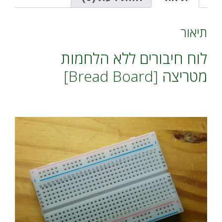
מירווח
v
DIP
e
-
:
תיאור
גודל
55ממ
לוח חיבורים ללא הלחמות
X
85ממ
מטריצה [Bread Board]