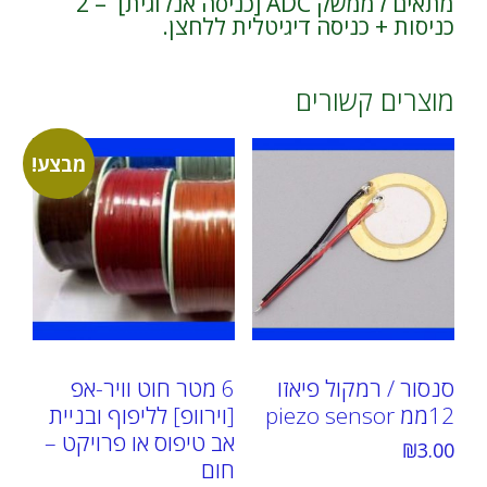
מתאים לממשק ADC [כניסה אנלוגית] – 2
כניסות + כניסה דיגיטלית ללחצן.
מוצרים קשורים
מבצע!
סנסור / רמקול פיאזו
6 מטר חוט וויר-אפ
12ממ piezo sensor
[וירוופ] לליפוף ובניית
אב טיפוס או פרויקט –
₪
3.00
חום