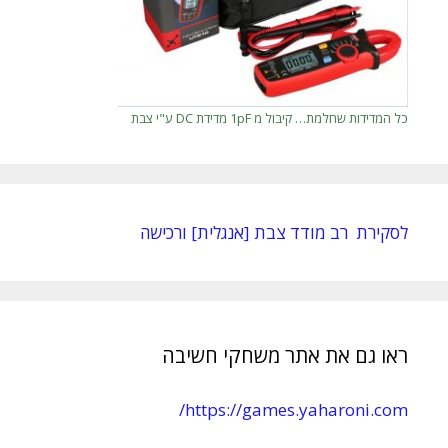
כל המדידות שחלמת… קיבול מ 1pF מדידת DC ע"י צבת
לסקירת רב מודד צבת [אנגלית] ורכישה
ראו גם את אתר משחקי חשיבה
https://games.yaharoni.com/