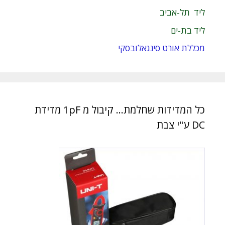
ליד תל-אביב
ליד בת-ים
מכללת אורט סינגאלובסקי
כל המדידות שחלמת… קיבול מ 1pF מדידת
DC ע"י צבת