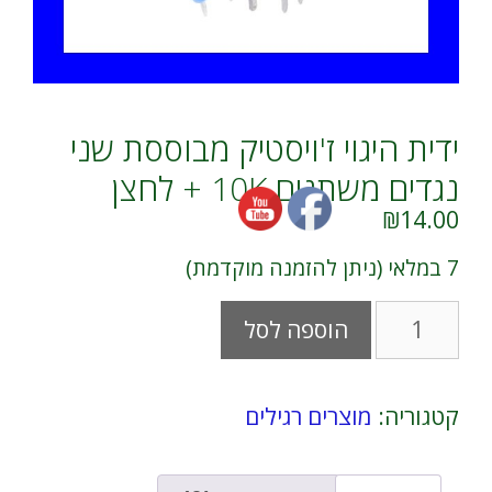
ידית היגוי ז'ויסטיק מבוססת שני
נגדים משתנים 10K + לחצן
₪
14.00
7 במלאי (ניתן להזמנה מוקדמת)
כמות
A
הוספה לסל
של
l
ידית
t
היגוי
e
ז'ויסטיק
r
קטגוריה:
מוצרים רגילים
מבוססת
n
שני
a
נגדים
t