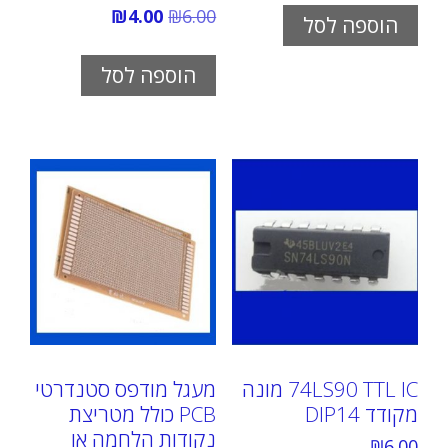
המחיר
המחיר
₪
4.00
₪
6.00
הוספה לסל
המקורי
הנוכחי
היה:
הוא:
₪4.00.
₪6.00.
הוספה לסל
74LS90 TTL IC מונה
מעגל מודפס סטנדרטי
מקודד DIP14
PCB כולל מטריצת
נקודות הלחמה או
₪
6.00