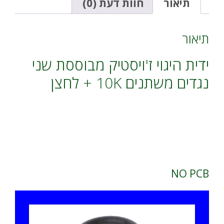
משתנים
i
תיאור
חוות דעת (0)
10K
v
+
e
לחצן
:
תיאור
ידית היגוי ז'ויסטיק מבוססת שני
נגדים משתנים 10K + לחצן
NO PCB