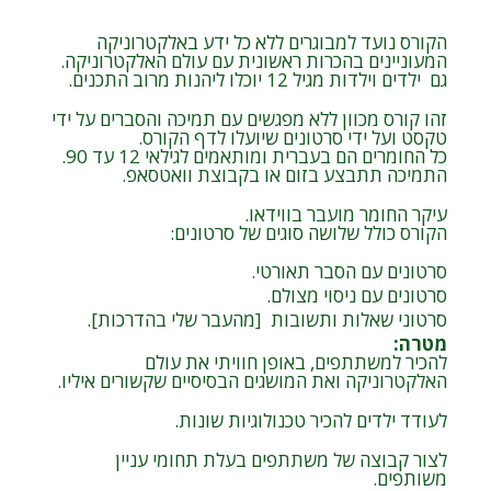
הקורס נועד למבוגרים ללא כל ידע באלקטרוניקה
המעוניינים בהכרות ראשונית עם עולם האלקטרוניקה.
גם ילדים וילדות מגיל 12 יוכלו ליהנות מרוב התכנים.
זהו קורס מכוון ללא מפגשים עם תמיכה והסברים על ידי
טקסט ועל ידי סרטונים שיועלו לדף הקורס.
כל החומרים הם בעברית ומותאמים לגילאי 12 עד 90.
התמיכה תתבצע בזום או בקבוצת וואטסאפ.
עיקר החומר מועבר בווידאו.
הקורס כולל שלושה סוגים של סרטונים:
סרטונים עם הסבר תאורטי.
סרטונים עם ניסוי מצולם.
סרטוני שאלות ותשובות [מהעבר שלי בהדרכות].
מטרה
:
להכיר למשתתפים, באופן חוויתי את עולם
האלקטרוניקה ואת המושגים הבסיסיים שקשורים איליו.
לעודד ילדים להכיר טכנולוגיות שונות.
לצור קבוצה של משתתפים בעלת תחומי עניין
משותפים.