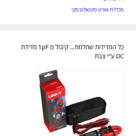
מכללת אורט סינגאלובסקי
כל המדידות שחלמת… קיבול מ 1pF מדידת
DC ע"י צבת