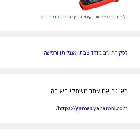
כל המדידות שחלמת… קיבול מ 1pF מדידת DC ע"י צבת
לסקירת רב מודד צבת [אנגלית] ורכישה
ראו גם את אתר משחקי חשיבה
https://games.yaharoni.com/