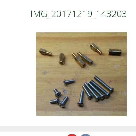
IMG_20171219_143203