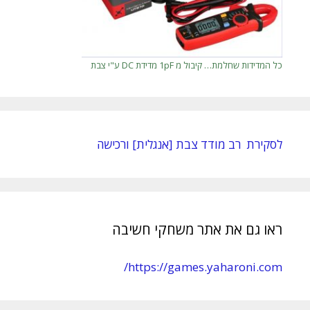
כל המדידות שחלמת… קיבול מ 1pF מדידת DC ע"י צבת
לסקירת רב מודד צבת [אנגלית] ורכישה
ראו גם את אתר משחקי חשיבה
https://games.yaharoni.com/