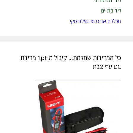
ליד תל-אביב
ליד בת-ים
מכללת אורט סינגאלובסקי
כל המדידות שחלמת… קיבול מ 1pF מדידת
DC ע"י צבת