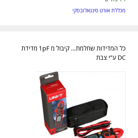
מכללת אורט סינגאלובסקי
כל המדידות שחלמת… קיבול מ 1pF מדידת
DC ע"י צבת