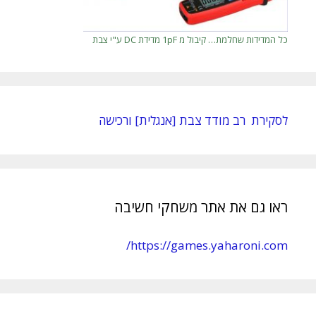
כל המדידות שחלמת… קיבול מ 1pF מדידת DC ע"י צבת
לסקירת רב מודד צבת [אנגלית] ורכישה
ראו גם את אתר משחקי חשיבה
https://games.yaharoni.com/