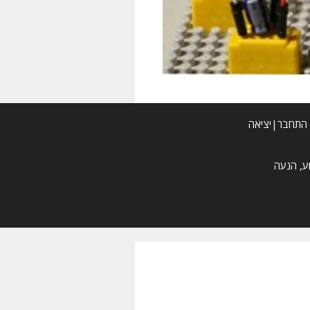
התחבר|יציאה