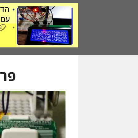
דלג
תוכן
פרו