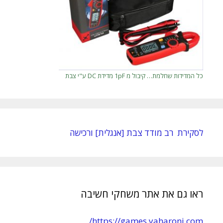
כל המדידות שחלמת… קיבול מ 1pF מדידת DC ע"י צבת
לסקירת רב מודד צבת [אנגלית] ורכישה
ראו גם את אתר משחקי חשיבה
https://games.yaharoni.com/