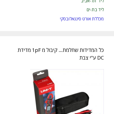
ליד תל-אביב
ליד בת-ים
מכללת אורט סינגאלובסקי
כל המדידות שחלמת… קיבול מ 1pF מדידת
DC ע"י צבת