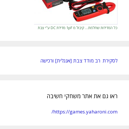
כל המדידות שחלמת… קיבול מ 1pF מדידת DC ע"י צבת
לסקירת רב מודד צבת [אנגלית] ורכישה
ראו גם את אתר משחקי חשיבה
https://games.yaharoni.com/