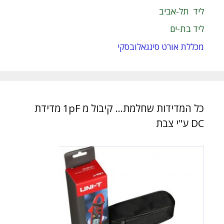
ליד תל-אביב
ליד בת-ים
מכללת אורט סינגאלובסקי
כל המדידות שחלמת… קיבול מ 1pF מדידת
DC ע"י צבת