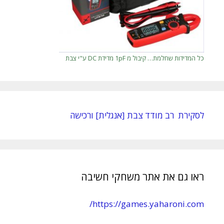
כל המדידות שחלמת… קיבול מ 1pF מדידת DC ע"י צבת
לסקירת רב מודד צבת [אנגלית] ורכישה
ראו גם את אתר משחקי חשיבה
https://games.yaharoni.com/