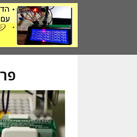
דלג
תוכן
פרו