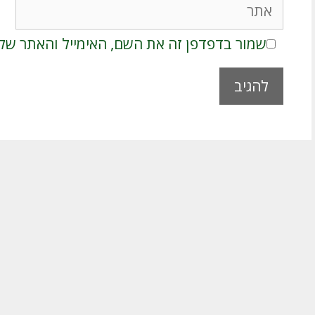
שמור בדפדפן זה את השם, האימייל והאתר של
A
l
t
e
r
n
a
t
i
v
e
: