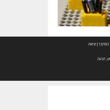
התחבר|יציאה