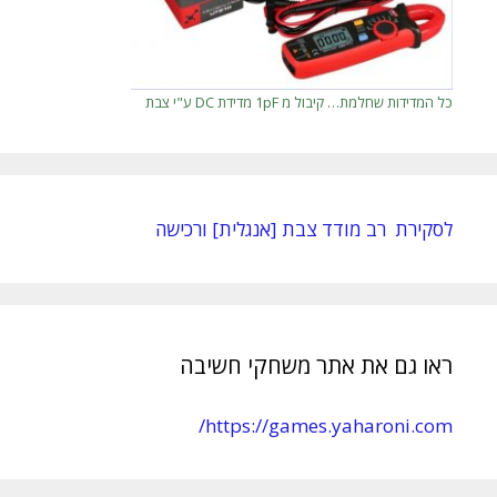
כל המדידות שחלמת… קיבול מ 1pF מדידת DC ע"י צבת
לסקירת רב מודד צבת [אנגלית] ורכישה
ראו גם את אתר משחקי חשיבה
https://games.yaharoni.com/