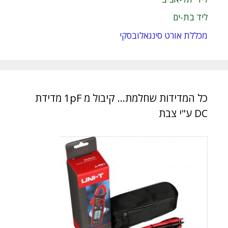
ליד בת-ים
מכללת אורט סינגאלובסקי
כל המדידות שחלמת… קיבול מ 1pF מדידת
DC ע"י צבת