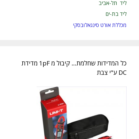
ליד תל-אביב
ליד בת-ים
מכללת אורט סינגאלובסקי
כל המדידות שחלמת… קיבול מ 1pF מדידת
DC ע"י צבת