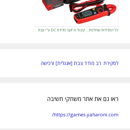
כל המדידות שחלמת… קיבול מ 1pF מדידת DC ע"י צבת
לסקירת רב מודד צבת [אנגלית] ורכישה
ראו גם את אתר משחקי חשיבה
https://games.yaharoni.com/