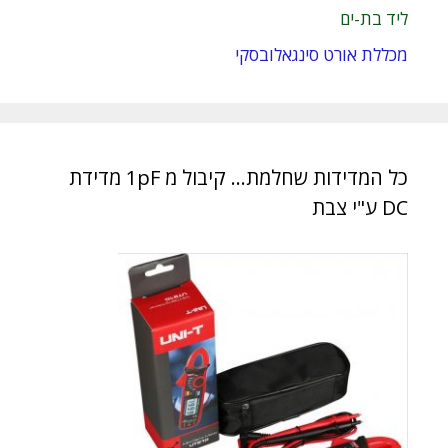
ליד בת-ים
מכללת אורט סינגאלובסקי
כל המדידות שחלמת… קיבול מ 1pF מדידת
DC ע"י צבת