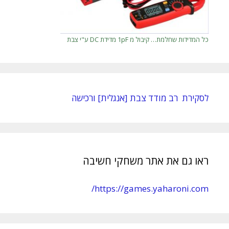
כל המדידות שחלמת… קיבול מ 1pF מדידת DC ע"י צבת
לסקירת רב מודד צבת [אנגלית] ורכישה
ראו גם את אתר משחקי חשיבה
https://games.yaharoni.com/