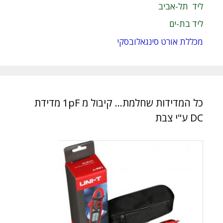
ליד תל-אביב
ליד בת-ים
מכללת אורט סינגאלובסקי
כל המדידות שחלמת… קיבול מ 1pF מדידת
DC ע"י צבת