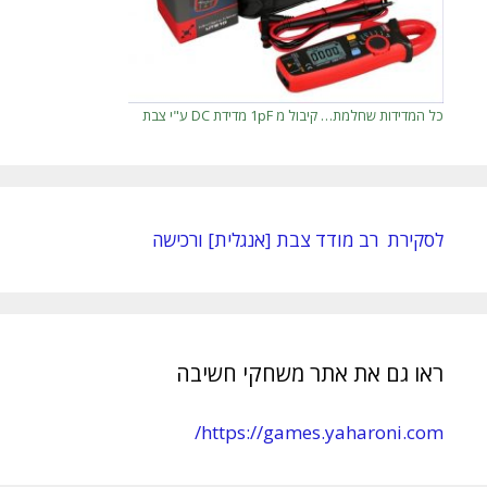
כל המדידות שחלמת… קיבול מ 1pF מדידת DC ע"י צבת
לסקירת רב מודד צבת [אנגלית] ורכישה
ראו גם את אתר משחקי חשיבה
https://games.yaharoni.com/