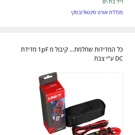
ליד בת-ים
מכללת אורט סינגאלובסקי
כל המדידות שחלמת… קיבול מ 1pF מדידת
DC ע"י צבת