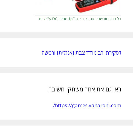
כל המדידות שחלמת… קיבול מ 1pF מדידת DC ע"י צבת
לסקירת רב מודד צבת [אנגלית] ורכישה
ראו גם את אתר משחקי חשיבה
https://games.yaharoni.com/